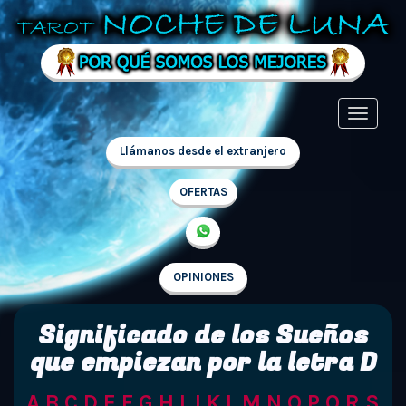
Llámanos desde el extranjero
OFERTAS
OPINIONES
Significado de los Sueños
que empiezan por la letra D
A
B
C
D
E
F
G
H
I
J
K
L
M
N
O
P
Q
R
S