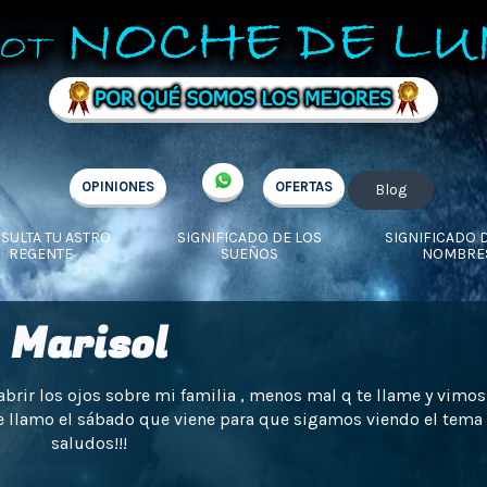
OPINIONES
OFERTAS
Blog
SULTA TU ASTRO
SIGNIFICADO DE LOS
SIGNIFICADO 
REGENTE
SUEÑOS
NOMBRE
Marisol
abrir los ojos sobre mi familia , menos mal q te llame y vimos
Te llamo el sábado que viene para que sigamos viendo el tema 
saludos!!!