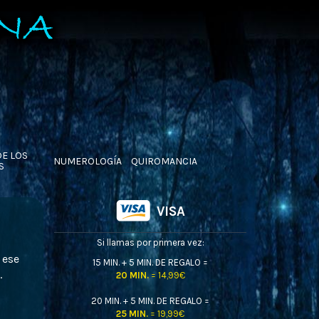
DE LOS
NUMEROLOGÍA
QUIROMANCIA
S
VISA
Si llamas por primera vez:
 ese
15 MIN. + 5 MIN. DE REGALO =
.
20 MIN.
= 14,99€
20 MIN. + 5 MIN. DE REGALO =
25 MIN.
= 19,99€