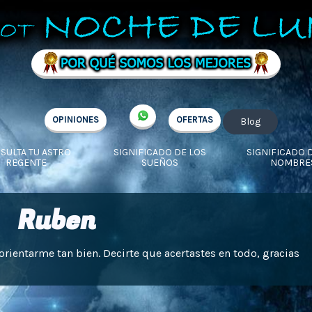
OPINIONES
OFERTAS
Blog
SULTA TU ASTRO
SIGNIFICADO DE LOS
SIGNIFICADO 
REGENTE
SUEÑOS
NOMBRE
Ruben
orientarme tan bien. Decirte que acertastes en todo, gracias