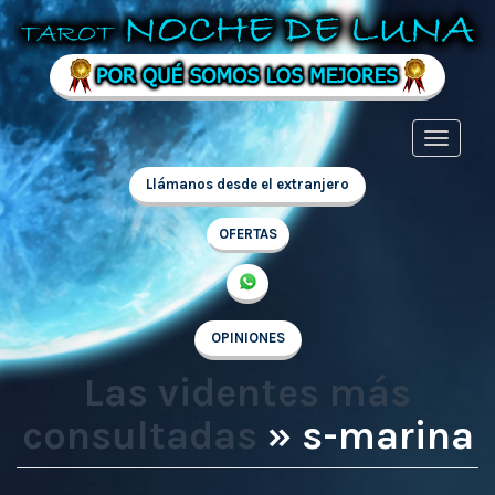
Llámanos desde el extranjero
OFERTAS
OPINIONES
Las videntes más
consultadas
» s-marina