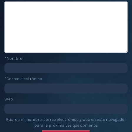
*
Nombre
*
Correo electrónico
Web
Guarda mi nombre, correo electrónico y web en este navegador
para la próxima vez que comente.