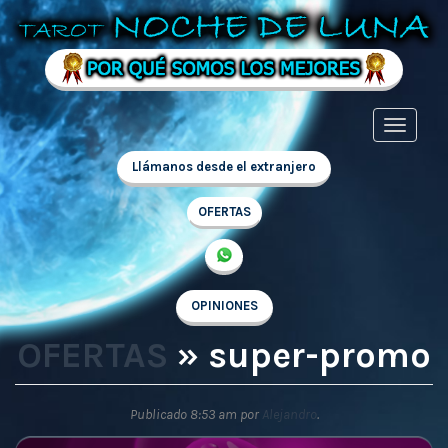
Llámanos desde el extranjero
OFERTAS
OPINIONES
OFERTAS
» super-promo
Publicado
8:53 am
por
Alejandro
.